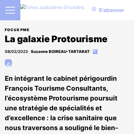
S'abonner
FOCUS PME
La galaxie Protourisme
08/02/2022
Suzanne BOIREAU-TARTARAT
Cet
article
est
réservé
aux
En intégrant le cabinet périgourdin
abonnés
François Tourisme Consultants,
l’écosystème Protourisme poursuit
une stratégie de spécialités et
d’excellence : la crise sanitaire que
nous traversons a souligné le bien-