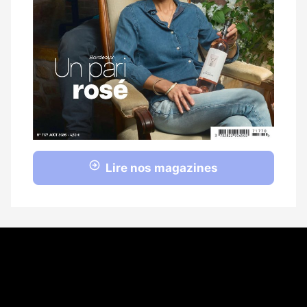
Lire nos magazines
Coordonnées
108 rue Fondaudège CS 71900
33081 Bordeaux Cedex
05 56 52 32 13