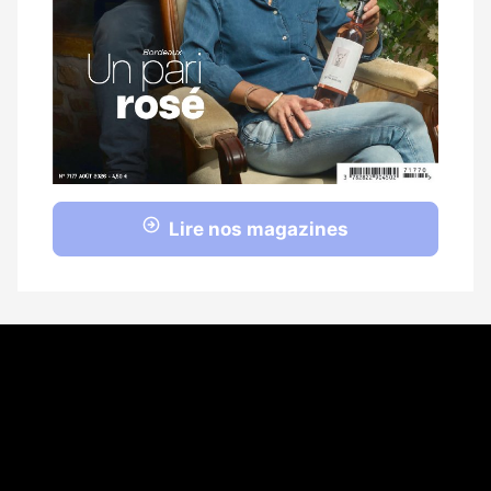
Lire nos magazines
Coordonnées
108 rue Fondaudège CS 71900
33081 Bordeaux Cedex
05 56 52 32 13