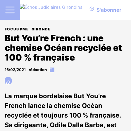
S'abonner
FOCUS PME
GIRONDE
But You’re French : une
chemise Océan recyclée et
100 % française
16/02/2021
rédaction
Cet
article
est
réservé
aux
La marque bordelaise But You’re
abonnés
French lance la chemise Océan
recyclée et toujours 100 % française.
Sa dirigeante, Odile Dalla Barba, est