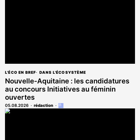
L'ÉCO EN BREF
DANS L'ÉCOSYSTÈME
Nouvelle-Aquitaine : les candidatures
au concours Initiatives au féminin
ouvertes
05.08.2026
rédaction
Cet
article
est
réservé
aux
abonnés