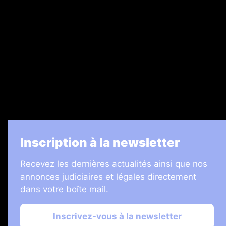
Recrutement
Legal Medias
7 Jours
Informateur Judiciaire
Les Annonces Landaises
La Vie Economique
Inscription à la newsletter
Recevez les dernières actualités ainsi que nos
annonces judiciaires et légales directement
dans votre boîte mail.
Inscrivez-vous à la newsletter