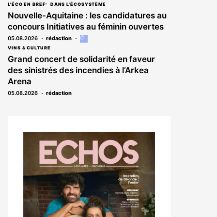
L'ÉCO EN BREF
DANS L'ÉCOSYSTÈME
Nouvelle-Aquitaine : les candidatures au
concours Initiatives au féminin ouvertes
05.08.2026
rédaction
Cet
article
VINS & CULTURE
est
Grand concert de solidarité en faveur
réservé
des sinistrés des incendies à l’Arkea
aux
abonnés
Arena
05.08.2026
rédaction
Notre
dernier
magazine