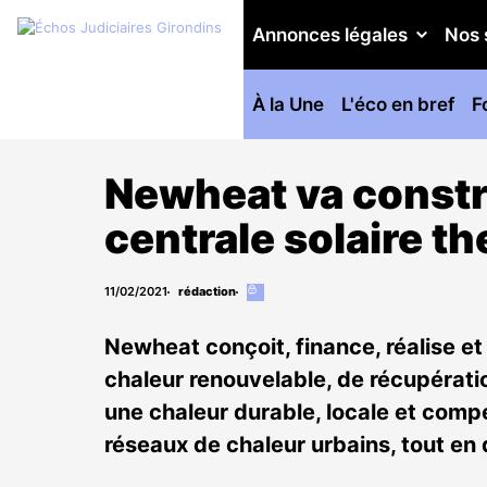
Annonces légales
Nos 
À la Une
L'éco en bref
F
Newheat va constru
centrale solaire t
11/02/2021
rédaction
Cet
article
est
Newheat conçoit, finance, réalise et
réservé
aux
chaleur renouvelable, de récupérati
abonnés
une chaleur durable, locale et compé
réseaux de chaleur urbains, tout e