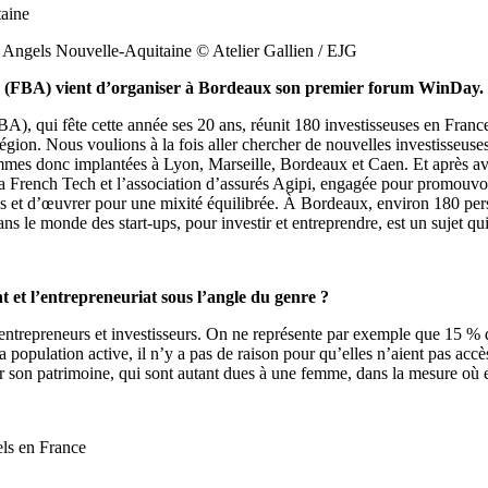
 Angels Nouvelle-Aquitaine © Atelier Gallien / EJG
 (FBA) vient d’organiser à Bordeaux son premier forum WinDay. Que
 qui fête cette année ses 20 ans, réunit 180 investisseuses en France
égion. Nous voulions à la fois aller chercher de nouvelles investisseus
mmes donc implantées à Lyon, Marseille, Bordeaux et Caen. Et après av
vec la French Tech et l’association d’assurés Agipi, engagée pour promo
s et d’œuvrer pour une mixité équilibrée. À Bordeaux, environ 180 pe
dans le monde des start-ups, pour investir et entreprendre, est un sujet qu
t et l’entrepreneuriat sous l’angle du genre ?
s entrepreneurs et investisseurs. On ne représente par exemple que 15 %
population active, il n’y a pas de raison pour qu’elles n’aient pas accès 
ser son patrimoine, qui sont autant dues à une femme, dans la mesure où e
els en France