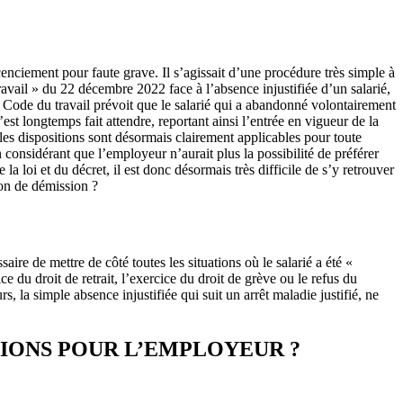
cenciement pour faute grave. Il s’agissait d’une procédure très simple à
avail » du 22 décembre 2022 face à l’absence injustifiée d’un salarié,
du Code du travail prévoit que le salarié qui a abandonné volontairement
est longtemps fait attendre, reportant ainsi l’entrée en vigueur de la
les dispositions sont désormais clairement applicables pour toute
onsidérant que l’employeur n’aurait plus la possibilité de préférer
a loi et du décret, il est donc désormais très difficile de s’y retrouver
ion de démission ?
ire de mettre de côté toutes les situations où le salarié a été «
e du droit de retrait, l’exercice du droit de grève ou le refus du
s, la simple absence injustifiée qui suit un arrêt maladie justifié, ne
TIONS POUR L’EMPLOYEUR ?