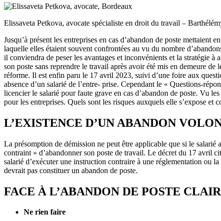
Elissaveta Petkova, avocate spécialiste en droit du travail – Barthél
Jusqu’à présent les entreprises en cas d’abandon de poste mettaient en 
laquelle elles étaient souvent confrontées au vu du nombre d’abandons 
il conviendra de peser les avantages et inconvénients et la stratégie à
son poste sans reprendre le travail après avoir été mis en demeure de le
réforme. Il est enfin paru le 17 avril 2023, suivi d’une foire aux que
absence d’un salarié de l’entre- prise. Cependant le « Questions-répo
licencier le salarié pour faute grave en cas d’abandon de poste. Vu les d
pour les entreprises. Quels sont les risques auxquels elle s’expose e
L’EXISTENCE D’UN ABANDON VOLON
La présomption de démission ne peut être applicable que si le salarié a 
contraint » d’abandonner son poste de travail. Le décret du 17 avril cit
salarié d’exécuter une instruction contraire à une réglementation ou la m
devrait pas constituer un abandon de poste.
FACE À L’ABANDON DE POSTE CLAI
Ne
rien
faire