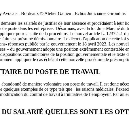
émy Avocats - Bordeaux © Atelier Gallien - Echos Judiciaires Girondins
demeure les salariés de justifier de leur absence et procédaient à leur li
de poste dans les entreprises. Désormais, avec la loi du « Marché du tr
 appliquer pour la suite de la procédure. Le nouvel article L. 1237-1-1 
 faire est présumé démissionnaire. Le décret d’application de cette loi s’
stions- réponses publiée par le gouvernement le 18 avril 2023. Les nouvel
nses » du gouvernement adopte une position extrêmement contestable en c
ispositions contradictoires de la position gouvernementale et le texte de l
t comment appliquer le cas échéant cette nouvelle procédure de présompt
TAIRE DU POSTE DE TRAVAIL
abandonné de manière volontaire son poste de travail. Il est donc nécessa
e quelques exemples de ce type tels que : les raisons médicales, l’exercic
odification du contrat de travail à l’initiative de l’employeur. Par ailleur
R DU SALARIÉ QUELLES SONT LES OP