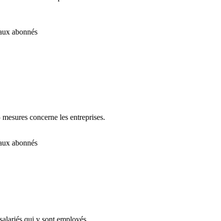
é aux abonnés
 mesures concerne les entreprises.
é aux abonnés
 salariés qui y sont employés.