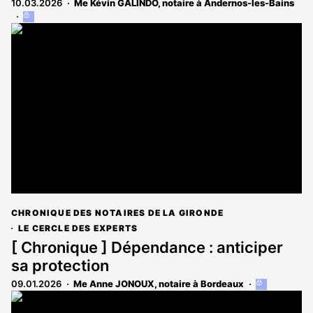
10.03.2026
Me Kévin GALINDO, notaire à Andernos-les-Bains
Cet
article
est
réservé
aux
abonnés
CHRONIQUE DES NOTAIRES DE LA GIRONDE
LE CERCLE DES EXPERTS
[ Chronique ] Dépendance : anticiper
sa protection
09.01.2026
Me Anne JONOUX, notaire à Bordeaux
Cet
article
est