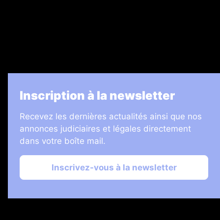
7 Jours
Informateur Judiciaire
Les Annonces Landaises
La Vie Economique
Inscription à la newsletter
Recevez les dernières actualités ainsi que nos
annonces judiciaires et légales directement
dans votre boîte mail.
Inscrivez-vous à la newsletter
2026 © Échos Judiciaires Girondins
Plan du site