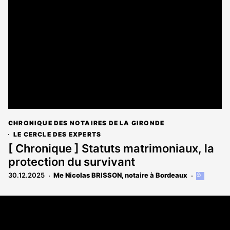
réservé
aux
abonnés
CHRONIQUE DES NOTAIRES DE LA GIRONDE
LE CERCLE DES EXPERTS
[ Chronique ] Statuts matrimoniaux, la
protection du survivant
30.12.2025
Me Nicolas BRISSON, notaire à Bordeaux
Cet
article
est
Coordonnées
réservé
aux
108 rue Fondaudège CS 71900
abonnés