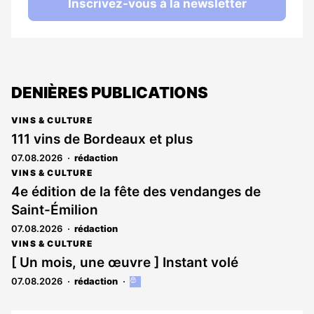
Inscrivez-vous à la newsletter
DENIÈRES PUBLICATIONS
VINS & CULTURE
111 vins de Bordeaux et plus
07.08.2026
rédaction
VINS & CULTURE
4e édition de la fête des vendanges de
Saint-Émilion
07.08.2026
rédaction
VINS & CULTURE
[ Un mois, une œuvre ] Instant volé
07.08.2026
rédaction
Cet
article
est