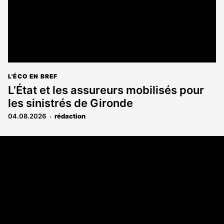
L'ÉCO EN BREF
L’État et les assureurs mobilisés pour
les sinistrés de Gironde
04.08.2026
rédaction
Coordonnées
108 rue Fondaudège CS 71900
33081 Bordeaux Cedex
05 56 52 32 13