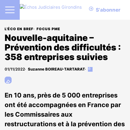
S'abonner
L'ÉCO EN BREF
FOCUS PME
Nouvelle-aquitaine –
Prévention des difficultés :
358 entreprises suivies
01/11/2022
Suzanne BOIREAU-TARTARAT
Cet
article
est
réservé
aux
En 10 ans, près de 5 000 entreprises
abonnés
ont été accompagnées en France par
les Commissaires aux
restructurations et à la prévention des