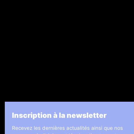
Abonnement
Nos magazines
Ventes aux enchères & opportunités
Recrutement
Legal Medias
7 Jours
Informateur Judiciaire
Les Annonces Landaises
La Vie Economique
Inscription à la newsletter
Recevez les dernières actualités ainsi que nos