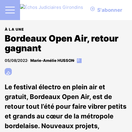
S'abonner
À LA UNE
Bordeaux Open Air, retour
gagnant
05/08/2022
Marie-Amélie HUSSON
Cet
article
est
réservé
aux
Le festival électro en plein air et
abonnés
gratuit, Bordeaux Open Air, est de
retour tout l’été pour faire vibrer petits
et grands au cœur de la métropole
bordelaise. Nouveaux projets,