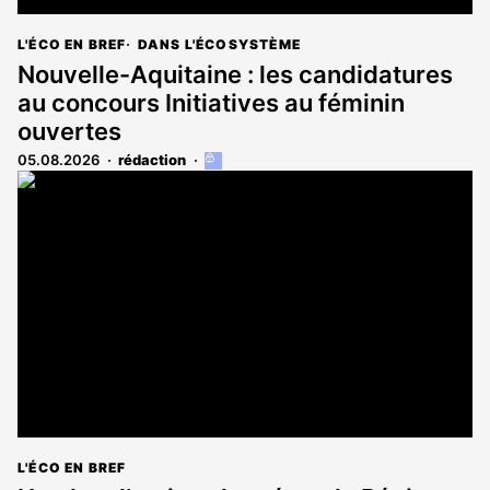
L'ÉCO EN BREF
DANS L'ÉCOSYSTÈME
Nouvelle-Aquitaine : les candidatures
au concours Initiatives au féminin
ouvertes
05.08.2026
rédaction
Cet
article
est
réservé
aux
abonnés
L'ÉCO EN BREF