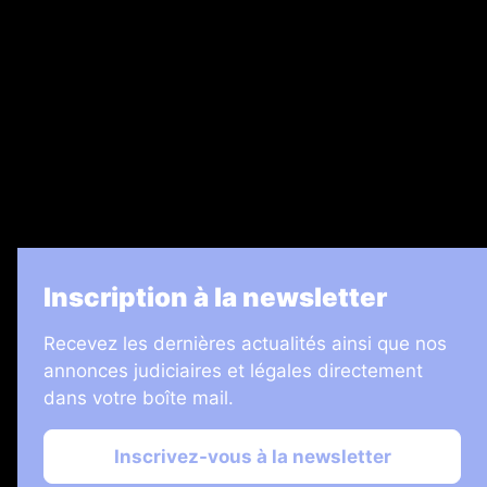
Legal Medias
7 Jours
Informateur Judiciaire
Les Annonces Landaises
La Vie Economique
Inscription à la newsletter
Recevez les dernières actualités ainsi que nos
annonces judiciaires et légales directement
dans votre boîte mail.
Inscrivez-vous à la newsletter