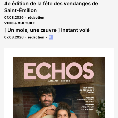
4e édition de la fête des vendanges de
Saint-Émilion
07.08.2026
rédaction
VINS & CULTURE
[ Un mois, une œuvre ] Instant volé
07.08.2026
rédaction
Cet
article
est
réservé
aux
Notre
abonnés
dernier
magazine