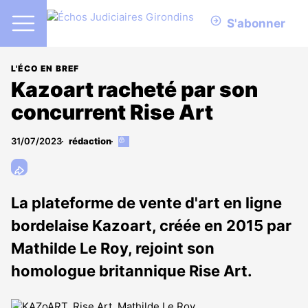
S'abonner
L'ÉCO EN BREF
Kazoart racheté par son
concurrent Rise Art
31/07/2023
rédaction
Cet
article
est
réservé
aux
La plateforme de vente d'art en ligne
abonnés
bordelaise Kazoart, créée en 2015 par
Mathilde Le Roy, rejoint son
homologue britannique Rise Art.