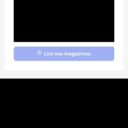
Lire nos magazines
Coordonnées
108 rue Fondaudège CS 71900
33081 Bordeaux Cedex
05 56 52 32 13