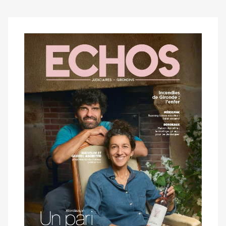
Notre
dernier
magazine