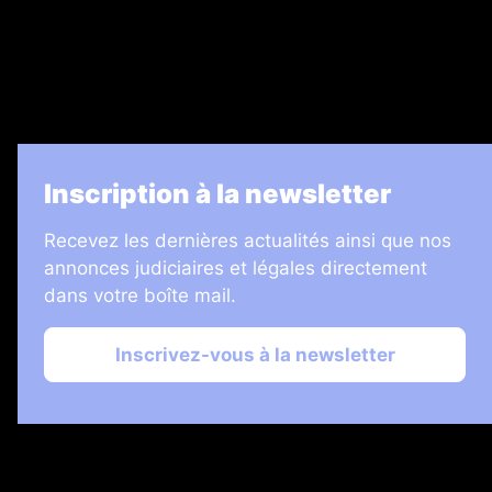
Informateur Judiciaire
Les Annonces Landaises
La Vie Economique
Inscription à la newsletter
Recevez les dernières actualités ainsi que nos
annonces judiciaires et légales directement
dans votre boîte mail.
Inscrivez-vous à la newsletter
2026 © Échos Judiciaires Girondins
Plan du site
Mentions légales