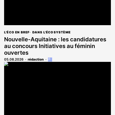
L'ÉCO EN BREF
DANS L'ÉCOSYSTÈME
Nouvelle-Aquitaine : les candidatures
au concours Initiatives au féminin
ouvertes
05.08.2026
rédaction
Cet
article
est
réservé
aux
abonnés