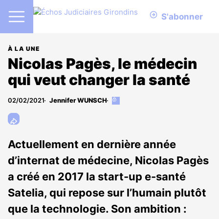
S'abonner
À LA UNE
Nicolas Pagès, le médecin
qui veut changer la santé
02/02/2021
Jennifer WUNSCH
Cet
article
est
réservé
aux
Actuellement en dernière année
abonnés
d’internat de médecine, Nicolas Pagès
a créé en 2017 la start-up e-santé
Satelia, qui repose sur l’humain plutôt
que la technologie. Son ambition :