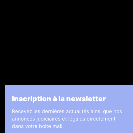
Ventes aux enchères & opportunités
Recrutement
Legal Medias
7 Jours
Informateur Judiciaire
Les Annonces Landaises
La Vie Economique
Inscription à la newsletter
Recevez les dernières actualités ainsi que nos
annonces judiciaires et légales directement
dans votre boîte mail.