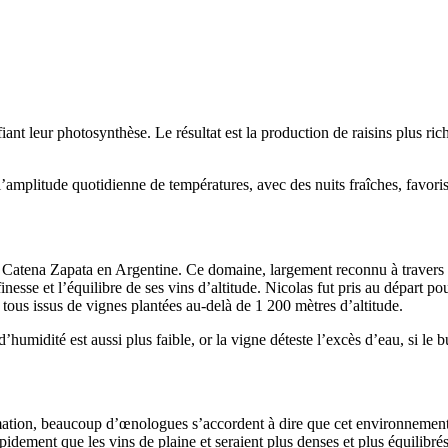
fiant leur photosynthèse. Le résultat est la production de raisins plus r
amplitude quotidienne de températures, avec des nuits fraîches, favorise
ine Catena Zapata en Argentine. Ce domaine, largement reconnu à travers 
esse et l’équilibre de ses vins d’altitude. Nicolas fut pris au départ pour
 tous issus de vignes plantées au-delà de 1 200 mètres d’altitude.
humidité est aussi plus faible, or la vigne déteste l’excès d’eau, si le bu
rmation, beaucoup d’œnologues s’accordent à dire que cet environnement 
 rapidement que les vins de plaine et seraient plus denses et plus équilib