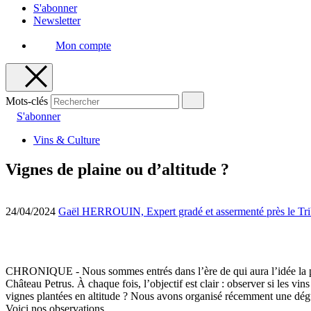
S'abonner
Newsletter
Mon compte
Mots-clés
S'abonner
Vins & Culture
Vignes de plaine ou d’altitude ?
24/04/2024
Gaël HERROUIN, Expert gradé et assermenté près le Tr
CHRONIQUE - Nous sommes entrés dans l’ère de qui aura l’idée la plu
Château Petrus. À chaque fois, l’objectif est clair : observer si les vin
vignes plantées en altitude ? Nous avons organisé récemment une dégus
Voici nos observations.