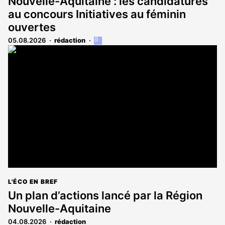
Nouvelle-Aquitaine : les candidatures
au concours Initiatives au féminin
ouvertes
05.08.2026
rédaction
Cet
article
est
réservé
aux
abonnés
L'ÉCO EN BREF
Un plan d’actions lancé par la Région
Nouvelle-Aquitaine
04.08.2026
rédaction