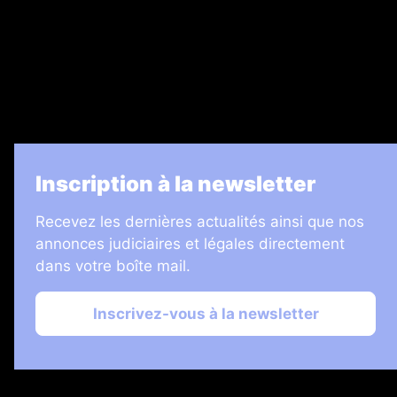
7 Jours
Informateur Judiciaire
Les Annonces Landaises
La Vie Economique
Inscription à la newsletter
Recevez les dernières actualités ainsi que nos
annonces judiciaires et légales directement
dans votre boîte mail.
Inscrivez-vous à la newsletter
2026 © Échos Judiciaires Girondins
Plan du site