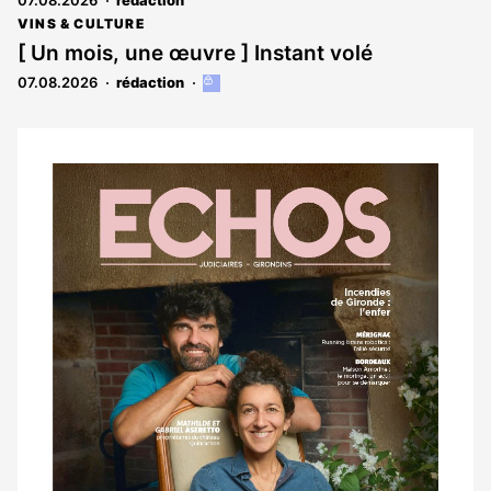
07.08.2026
rédaction
VINS & CULTURE
[ Un mois, une œuvre ] Instant volé
07.08.2026
rédaction
Cet
article
est
réservé
aux
Notre
abonnés
dernier
magazine