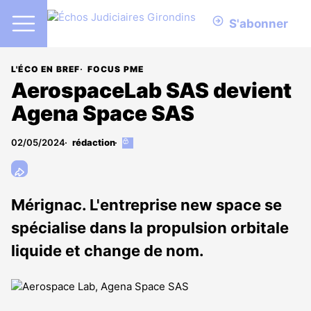
S'abonner
L'ÉCO EN BREF
FOCUS PME
AerospaceLab SAS devient
Agena Space SAS
02/05/2024
rédaction
Cet
article
est
réservé
aux
Mérignac. L'entreprise new space se
abonnés
spécialise dans la propulsion orbitale
liquide et change de nom.