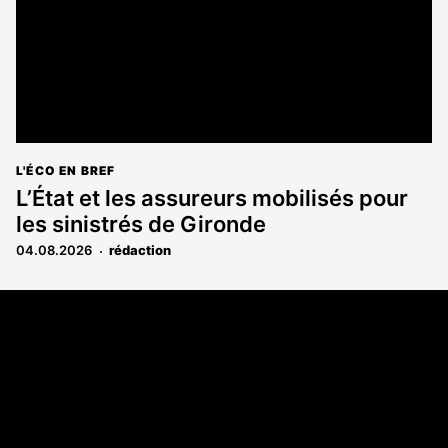
L'ÉCO EN BREF
L’État et les assureurs mobilisés pour
les sinistrés de Gironde
04.08.2026
rédaction
Coordonnées
108 rue Fondaudège CS 71900
33081 Bordeaux Cedex
05 56 52 32 13