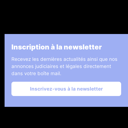
Informateur Judiciaire
Les Annonces Landaises
La Vie Economique
Inscription à la newsletter
Recevez les dernières actualités ainsi que nos
annonces judiciaires et légales directement
dans votre boîte mail.
Inscrivez-vous à la newsletter
2026 © Échos Judiciaires Girondins
Plan du site
Mentions légales
Gestion des cookies