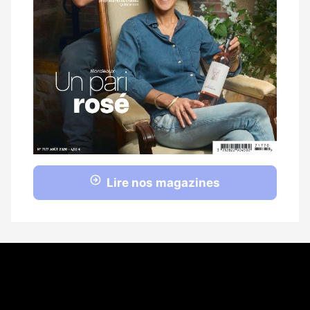
Lire nos magazines
Coordonnées
108 rue Fondaudège CS 71900
33081 Bordeaux Cedex