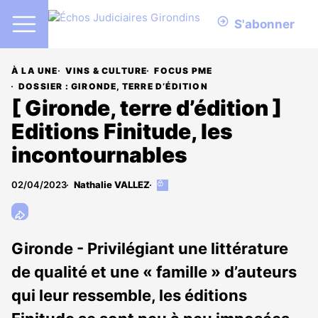
S'abonner
À LA UNE
VINS & CULTURE
FOCUS PME
DOSSIER : GIRONDE, TERRE D’ÉDITION
[ Gironde, terre d’édition ]
Editions Finitude, les
incontournables
02/04/2023
Nathalie VALLEZ
Cet
article
est
réservé
aux
Gironde - Privilégiant une littérature
abonnés
de qualité et une « famille » d’auteurs
qui leur ressemble, les éditions