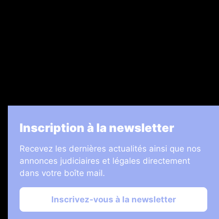
Legal Medias
7 Jours
Informateur Judiciaire
Les Annonces Landaises
La Vie Economique
Inscription à la newsletter
Recevez les dernières actualités ainsi que nos
annonces judiciaires et légales directement
dans votre boîte mail.
Inscrivez-vous à la newsletter