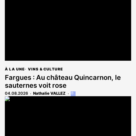
À LA UNE
VINS & CULTURE
Fargues : Au château Quincarnon, le
sauternes voit rose
04.08.2026
Nathalie VALLEZ
Cet
article
est
réservé
aux
abonnés