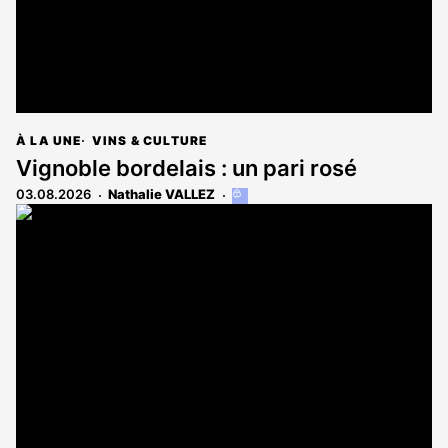
À LA UNE
VINS & CULTURE
Vignoble bordelais : un pari rosé
03.08.2026
Nathalie VALLEZ
Cet
article
est
réservé
aux
abonnés