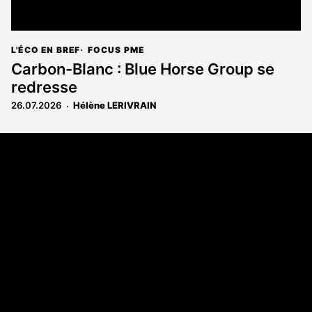
L'ÉCO EN BREF
FOCUS PME
Carbon-Blanc : Blue Horse Group se
redresse
26.07.2026
Hélène LERIVRAIN
Coordonnées
108 rue Fondaudège CS 71900
33081 Bordeaux Cedex
05 56 52 32 13
A propos
Qui sommes-nous