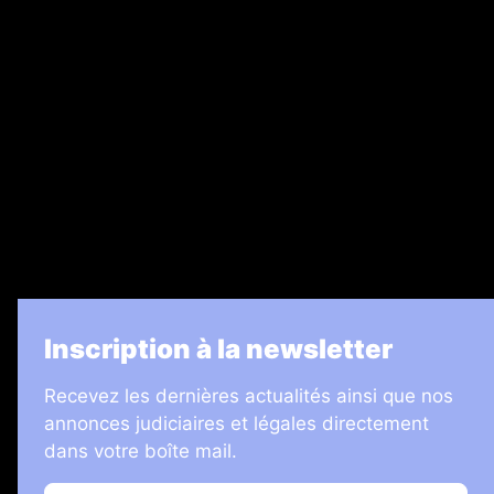
Ventes aux enchères & opportunités
Recrutement
Legal Medias
7 Jours
Informateur Judiciaire
Les Annonces Landaises
La Vie Economique
Inscription à la newsletter
Recevez les dernières actualités ainsi que nos
annonces judiciaires et légales directement
dans votre boîte mail.