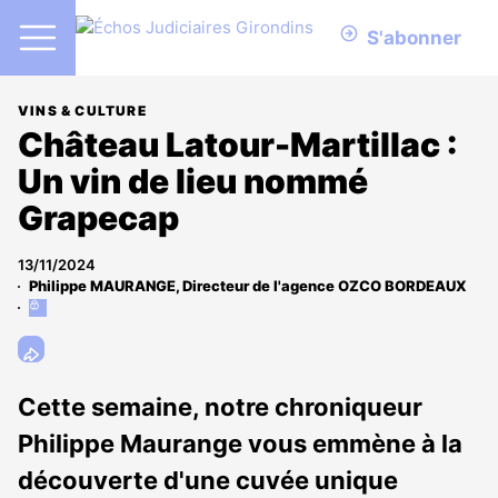
S'abonner
VINS & CULTURE
Château Latour-Martillac :
Un vin de lieu nommé
Grapecap
13/11/2024
Philippe MAURANGE, Directeur de l'agence OZCO BORDEAUX
Cet
article
est
réservé
aux
Cette semaine, notre chroniqueur
abonnés
Philippe Maurange vous emmène à la
découverte d'une cuvée unique