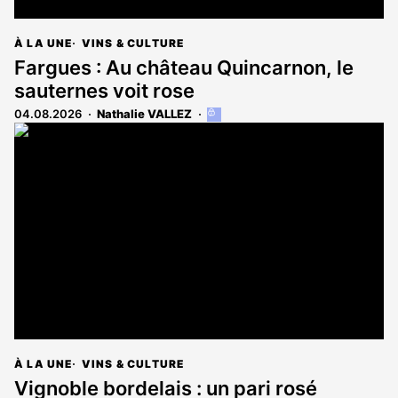
À LA UNE
VINS & CULTURE
Fargues : Au château Quincarnon, le
sauternes voit rose
04.08.2026
Nathalie VALLEZ
Cet
article
est
réservé
aux
abonnés
À LA UNE
VINS & CULTURE
Vignoble bordelais : un pari rosé