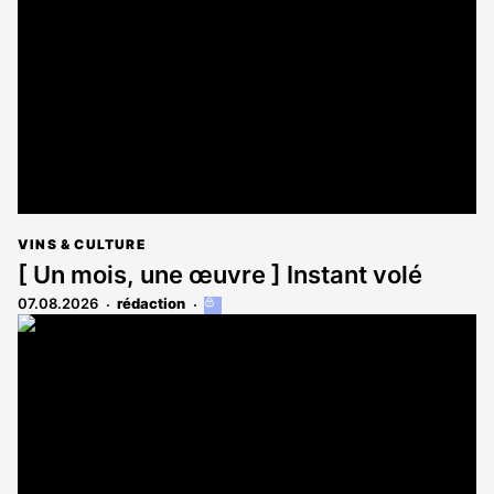
VINS & CULTURE
[ Un mois, une œuvre ] Instant volé
07.08.2026
rédaction
Cet
article
est
réservé
aux
abonnés