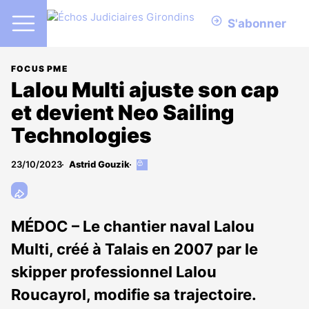
S'abonner
FOCUS PME
Lalou Multi ajuste son cap
et devient Neo Sailing
Technologies
23/10/2023
Astrid Gouzik
Cet
article
est
réservé
aux
MÉDOC – Le chantier naval Lalou
abonnés
Multi, créé à Talais en 2007 par le
skipper professionnel Lalou
Roucayrol, modifie sa trajectoire.