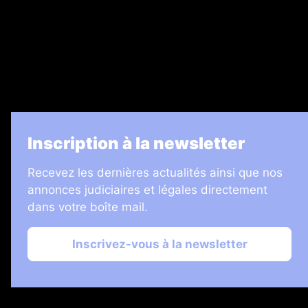
7 Jours
Informateur Judiciaire
Les Annonces Landaises
La Vie Economique
Inscription à la newsletter
Recevez les dernières actualités ainsi que nos
annonces judiciaires et légales directement
dans votre boîte mail.
Inscrivez-vous à la newsletter
2026 © Échos Judiciaires Girondins
Plan du site