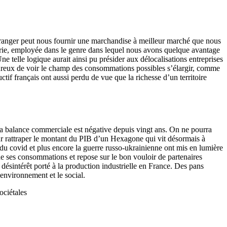
 étranger peut nous fournir une marchandise à meilleur marché que nous
strie, employée dans le genre dans lequel nous avons quelque avantage
e telle logique aurait ainsi pu présider aux délocalisations entreprises
 heureux de voir le champ des consommations possibles s’élargir, comme
tif français ont aussi perdu de vue que la richesse d’un territoire
t la balance commerciale est négative depuis vingt ans. On ne pourra
ur rattraper le montant du PIB d’un Hexagone qui vit désormais à
se du covid et plus encore la guerre russo-ukrainienne ont mis en lumière
 de ses consommations et repose sur le bon vouloir de partenaires
désintérêt porté à la production industrielle en France. Des pans
’environnement et le social.
ociétales