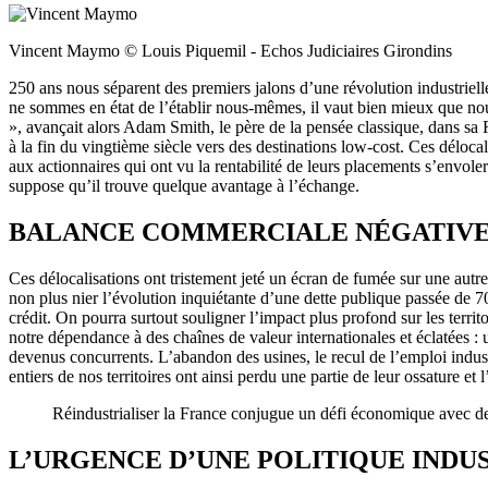
Vincent Maymo © Louis Piquemil - Echos Judiciaires Girondins
250 ans nous séparent des premiers jalons d’une révolution industriel
ne sommes en état de l’établir nous-mêmes, il vaut bien mieux que nou
», avançait alors Adam Smith, le père de la pensée classique, dans sa R
à la fin du vingtième siècle vers des destinations low-cost. Ces déloc
aux actionnaires qui ont vu la rentabilité de leurs placements s’envole
suppose qu’il trouve quelque avantage à l’échange.
BALANCE COMMERCIALE NÉGATIVE
Ces délocalisations ont tristement jeté un écran de fumée sur une autr
non plus nier l’évolution inquiétante d’une dette publique passée de 
crédit. On pourra surtout souligner l’impact plus profond sur les territ
notre dépendance à des chaînes de valeur internationales et éclatées :
devenus concurrents. L’abandon des usines, le recul de l’emploi indust
entiers de nos territoires ont ainsi perdu une partie de leur ossature e
Réindustrialiser la France conjugue un défi économique avec des
L’URGENCE D’UNE POLITIQUE INDU