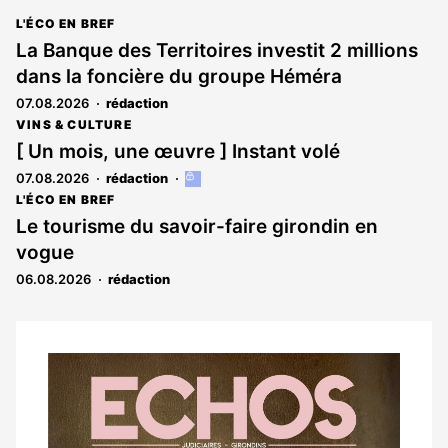
L'ÉCO EN BREF
La Banque des Territoires investit 2 millions
dans la foncière du groupe Héméra
07.08.2026
rédaction
VINS & CULTURE
[ Un mois, une œuvre ] Instant volé
07.08.2026
rédaction
Cet
article
L'ÉCO EN BREF
est
Le tourisme du savoir-faire girondin en
réservé
vogue
aux
abonnés
06.08.2026
rédaction
Notre
dernier
magazine