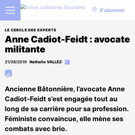
S'abonner
LE CERCLE DES EXPERTS
Anne Cadiot-Feidt : avocate
militante
21/08/2019
Nathalie VALLEZ
Cet
article
est
réservé
aux
Ancienne Bâtonnière, l’avocate Anne
abonnés
Cadiot-Feidt s’est engagée tout au
long de sa carrière pour sa profession.
Féministe convaincue, elle mène ses
combats avec brio.