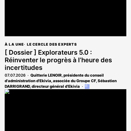
À LA UNE
LE CERCLE DES EXPERTS
[ Dossier ] Explorateurs 5.0 :
Réinventer le progrès à l’heure des
incertitudes
07.07.2026
Quitterie LENOIR, présidente du conseil
d'administration d'Ekivia, associée du Groupe CF
,
Sébastien
DARRIGRAND, directeur général d'Ekivia
Cet
article
est
réservé
aux
abonnés