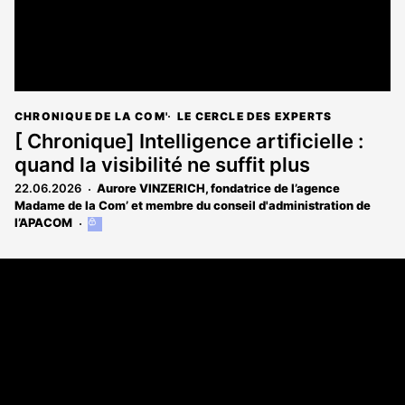
CHRONIQUE DE LA COM'
LE CERCLE DES EXPERTS
[ Chronique] Intelligence artificielle :
quand la visibilité ne suffit plus
22.06.2026
Aurore VINZERICH, fondatrice de l’agence
Madame de la Com’ et membre du conseil d'administration de
l’APACOM
Cet
article
est
Coordonnées
réservé
aux
108 rue Fondaudège CS 71900
abonnés
33081 Bordeaux Cedex
05 56 52 32 13