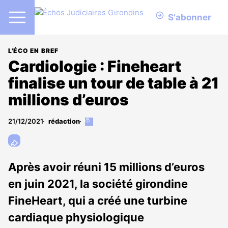
S'abonner
L'ÉCO EN BREF
Cardiologie : Fineheart
finalise un tour de table à 21
millions d’euros
21/12/2021
rédaction
Cet
article
est
réservé
aux
Après avoir réuni 15 millions d’euros
abonnés
en juin 2021, la société girondine
FineHeart, qui a créé une turbine
cardiaque physiologique