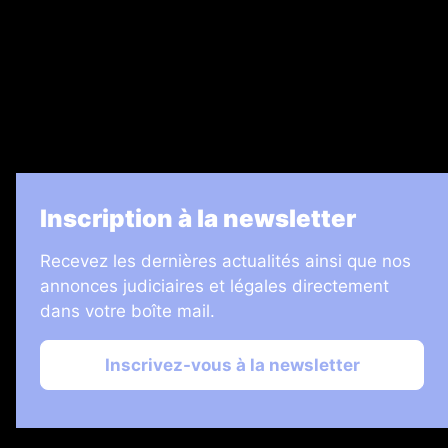
7 Jours
Informateur Judiciaire
Les Annonces Landaises
La Vie Economique
Inscription à la newsletter
Recevez les dernières actualités ainsi que nos
annonces judiciaires et légales directement
dans votre boîte mail.
Inscrivez-vous à la newsletter
2026 © Échos Judiciaires Girondins