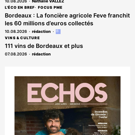
10.08.2026
Nathalie VALLEZ
L'ÉCO EN BREF
FOCUS PME
Bordeaux : La foncière agricole Feve franchit
les 60 millions d’euros collectés
10.08.2026
rédaction
Cet
article
VINS & CULTURE
est
111 vins de Bordeaux et plus
réservé
07.08.2026
rédaction
aux
abonnés
Notre
dernier
magazine