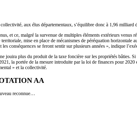
ollectivité, aux élus départementaux, s’équilibre donc à 1,96 milliard 
 tenus, et ce, malgré la survenue de multiples éléments extérieurs venu
me territoriale, mise en place de mécanismes de péréquation horizontale a
nt les conséquences se feront sentir sur plusieurs années », indique l’
 jouira plus du produit de la taxe foncière sur les propriétés bâties. S
21, la portée de la mesure introduite par la loi de finances pour 2020 es
ental » et la collectivité.
OTATION AA
nouveau reconnue…