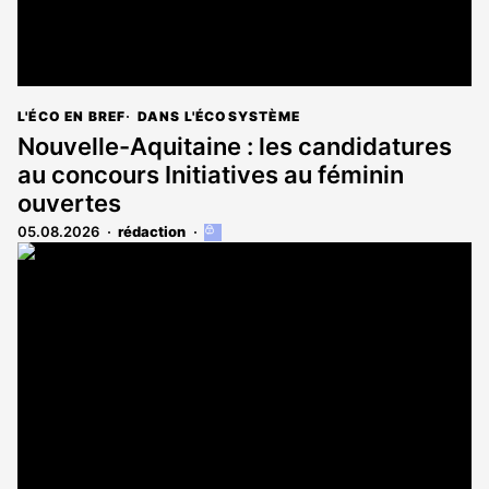
L'ÉCO EN BREF
DANS L'ÉCOSYSTÈME
Nouvelle-Aquitaine : les candidatures
au concours Initiatives au féminin
ouvertes
05.08.2026
rédaction
Cet
article
est
réservé
aux
abonnés