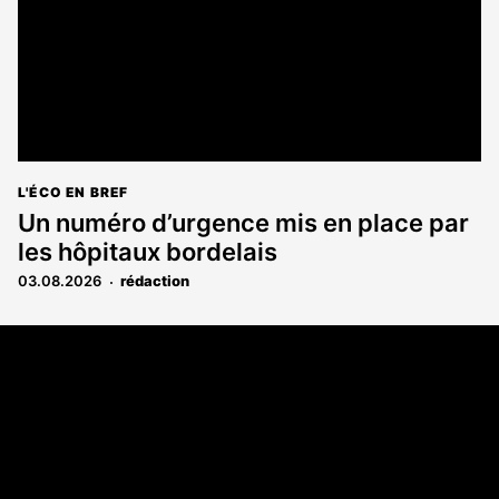
L'ÉCO EN BREF
Un numéro d’urgence mis en place par
les hôpitaux bordelais
03.08.2026
rédaction
Coordonnées
108 rue Fondaudège CS 71900
33081 Bordeaux Cedex
05 56 52 32 13