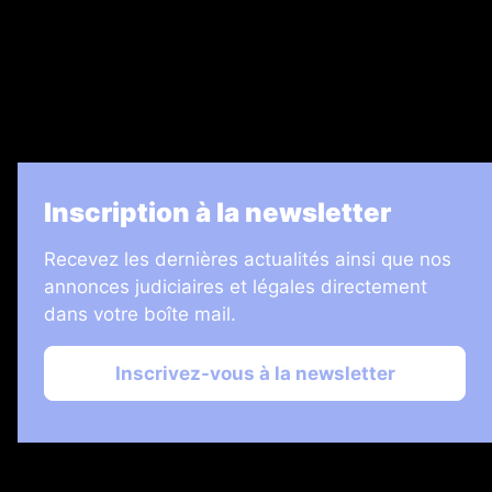
7 Jours
Informateur Judiciaire
Les Annonces Landaises
La Vie Economique
Inscription à la newsletter
Recevez les dernières actualités ainsi que nos
annonces judiciaires et légales directement
dans votre boîte mail.
Inscrivez-vous à la newsletter
2026 © Échos Judiciaires Girondins
Plan du site