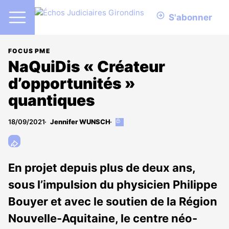
S'abonner
FOCUS PME
NaQuiDis « Créateur
d’opportunités »
quantiques
18/09/2021
Jennifer WUNSCH
Cet
article
est
réservé
aux
En projet depuis plus de deux ans,
abonnés
sous l’impulsion du physicien Philippe
Bouyer et avec le soutien de la Région
Nouvelle-Aquitaine, le centre néo-