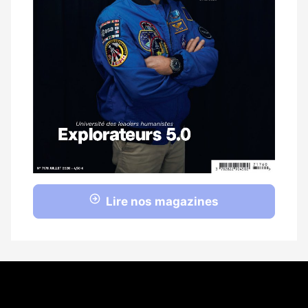
Lire nos magazines
Coordonnées
108 rue Fondaudège CS 71900