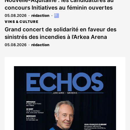
Nouvelle-Aquitaine : les candidatures au
concours Initiatives au féminin ouvertes
05.08.2026
rédaction
Cet
article
VINS & CULTURE
est
Grand concert de solidarité en faveur des
réservé
sinistrés des incendies à l’Arkea Arena
aux
abonnés
05.08.2026
rédaction
Notre
dernier
magazine