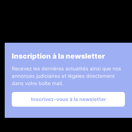
7 Jours
Informateur Judiciaire
Les Annonces Landaises
La Vie Economique
Inscription à la newsletter
Recevez les dernières actualités ainsi que nos
annonces judiciaires et légales directement
dans votre boîte mail.
Inscrivez-vous à la newsletter
2026 © Échos Judiciaires Girondins
Plan du site
Mentions légales