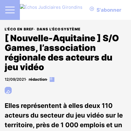
S'abonner
L'ÉCO EN BREF
DANS L'ÉCOSYSTÈME
[ Nouvelle-Aquitaine ] S/O
Games, l’association
régionale des acteurs du
jeu vidéo
12/09/2021
rédaction
Cet
article
est
réservé
aux
Elles représentent à elles deux 110
abonnés
acteurs du secteur du jeu vidéo sur le
territoire, près de 1 000 emplois et un