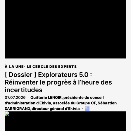
À LA UNE
LE CERCLE DES EXPERTS
[ Dossier ] Explorateurs 5.0 :
Réinventer le progrès à l’heure des
incertitudes
07.07.2026
Quitterie LENOIR, présidente du conseil
d'administration d'Ekivia, associée du Groupe CF
,
Sébastien
DARRIGRAND, directeur général d'Ekivia
Cet
article
est
réservé