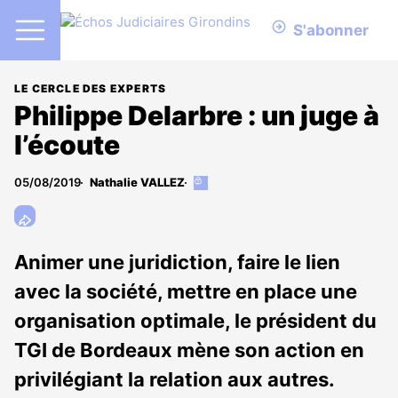
S'abonner
LE CERCLE DES EXPERTS
Philippe Delarbre : un juge à
l’écoute
05/08/2019
Nathalie VALLEZ
Cet
article
est
réservé
aux
Animer une juridiction, faire le lien
abonnés
avec la société, mettre en place une
organisation optimale, le président du
TGI de Bordeaux mène son action en
privilégiant la relation aux autres.