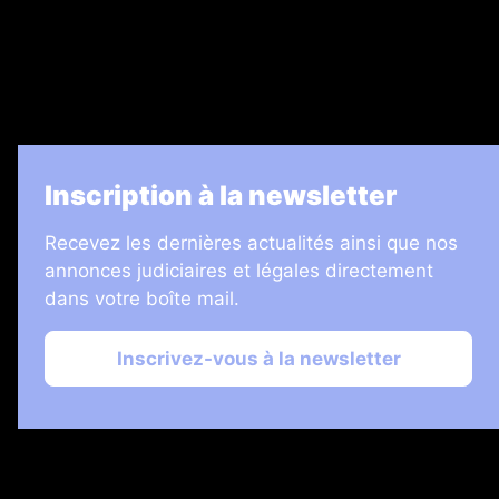
Informateur Judiciaire
Les Annonces Landaises
La Vie Economique
Inscription à la newsletter
Recevez les dernières actualités ainsi que nos
annonces judiciaires et légales directement
dans votre boîte mail.
Inscrivez-vous à la newsletter
2026 © Échos Judiciaires Girondins
Plan du site
Mentions légales