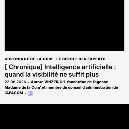
aux
abonnés
CHRONIQUE DE LA COM'
LE CERCLE DES EXPERTS
[ Chronique] Intelligence artificielle :
quand la visibilité ne suffit plus
22.06.2026
Aurore VINZERICH, fondatrice de l’agence
Madame de la Com’ et membre du conseil d'administration de
l’APACOM
Cet
article
est
Coordonnées
réservé
aux
108 rue Fondaudège CS 71900
abonnés
33081 Bordeaux Cedex