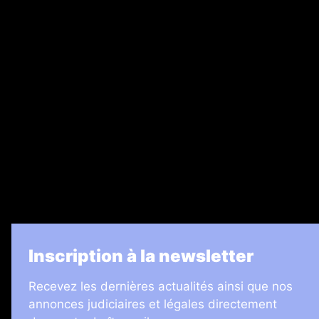
Nos magazines
Ventes aux enchères & opportunités
Recrutement
Legal Medias
7 Jours
Informateur Judiciaire
Les Annonces Landaises
La Vie Economique
Inscription à la newsletter
Recevez les dernières actualités ainsi que nos
annonces judiciaires et légales directement