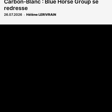
Carbon-Blanc : Blue Horse Group se
redresse
26.07.2026
Hélène LERIVRAIN
Coordonnées
108 rue Fondaudège CS 71900
33081 Bordeaux Cedex
05 56 52 32 13
A propos
Qui sommes-nous
Contact
Annonces légales
Abonnement