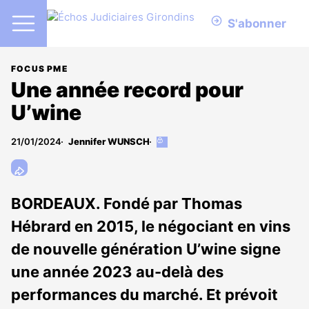
S'abonner
FOCUS PME
Une année record pour
U’wine
21/01/2024
Jennifer WUNSCH
Cet
article
est
réservé
aux
BORDEAUX. Fondé par Thomas
abonnés
Hébrard en 2015, le négociant en vins
de nouvelle génération U’wine signe
une année 2023 au-delà des
performances du marché. Et prévoit