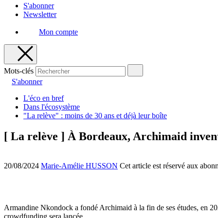
S'abonner
Newsletter
Mon compte
Mots-clés
S'abonner
L'éco en bref
Dans l'écosystème
"La relève" : moins de 30 ans et déjà leur boîte
[ La relève ] À Bordeaux, Archimaid inven
20/08/2024
Marie-Amélie HUSSON
Cet article est réservé aux abon
Armandine Nkondock a fondé Archimaid à la fin de ses études, en 2020
crowdfunding sera lancée.