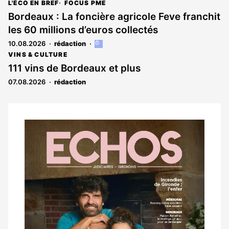
L'ÉCO EN BREF
FOCUS PME
Bordeaux : La foncière agricole Feve franchit
les 60 millions d’euros collectés
10.08.2026
rédaction
Cet
article
VINS & CULTURE
est
111 vins de Bordeaux et plus
réservé
07.08.2026
rédaction
aux
abonnés
Notre
dernier
magazine