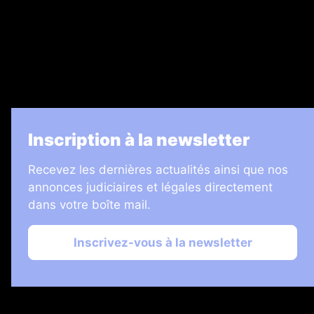
7 Jours
Informateur Judiciaire
Les Annonces Landaises
La Vie Economique
Inscription à la newsletter
Recevez les dernières actualités ainsi que nos
annonces judiciaires et légales directement
dans votre boîte mail.
Inscrivez-vous à la newsletter
2026 © Échos Judiciaires Girondins
Plan du site