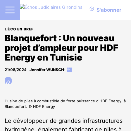
S'abonner
L'ÉCO EN BREF
Blanquefort : Un nouveau
projet d’ampleur pour HDF
Energy en Tunisie
21/08/2024
Jennifer WUNSCH
Cet
article
est
réservé
aux
abonnés
L'usine de piles à combustible de forte puissance d'HDF Energy, à
Blanquefort. © HDF Energy
Le développeur de grandes infrastructures
hydrogène, également fabricant de piles à