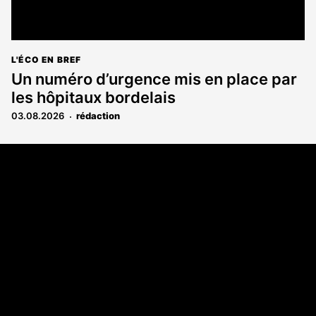
L'ÉCO EN BREF
Un numéro d’urgence mis en place par
les hôpitaux bordelais
03.08.2026
rédaction
Coordonnées
108 rue Fondaudège CS 71900
33081 Bordeaux Cedex
05 56 52 32 13
A propos