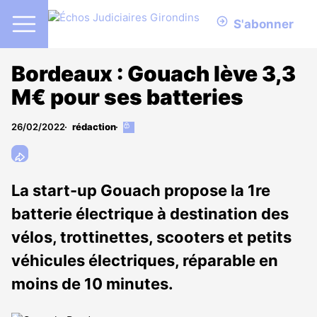
S'abonner
Bordeaux : Gouach lève 3,3
M€ pour ses batteries
26/02/2022
rédaction
Cet
article
est
réservé
aux
La start-up Gouach propose la 1re
abonnés
batterie électrique à destination des
vélos, trottinettes, scooters et petits
véhicules électriques, réparable en
moins de 10 minutes.