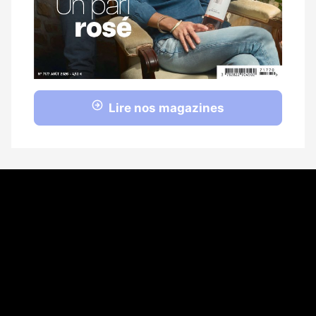
Lire nos magazines
Coordonnées
108 rue Fondaudège CS 71900
33081 Bordeaux Cedex
05 56 52 32 13