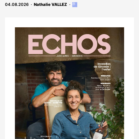
04.08.2026
Nathalie VALLEZ
Cet
article
est
réservé
aux
Notre
abonnés
dernier
magazine