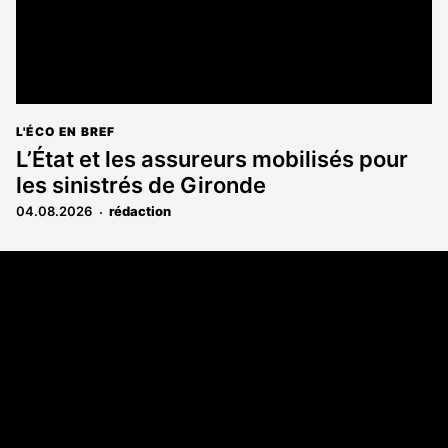
L'ÉCO EN BREF
L’État et les assureurs mobilisés pour
les sinistrés de Gironde
04.08.2026
rédaction
Coordonnées
108 rue Fondaudège CS 71900
33081 Bordeaux Cedex
05 56 52 32 13