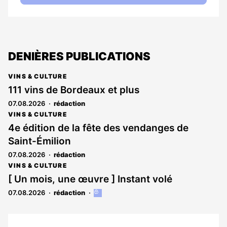
DENIÈRES PUBLICATIONS
VINS & CULTURE
111 vins de Bordeaux et plus
07.08.2026
rédaction
VINS & CULTURE
4e édition de la fête des vendanges de
Saint-Émilion
07.08.2026
rédaction
VINS & CULTURE
[ Un mois, une œuvre ] Instant volé
07.08.2026
rédaction
Cet
article
est
réservé