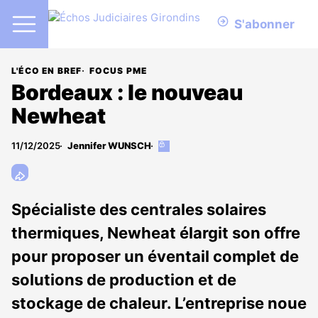
S'abonner
L'ÉCO EN BREF
FOCUS PME
Bordeaux : le nouveau
Newheat
11/12/2025
Jennifer WUNSCH
Cet
article
est
réservé
aux
Spécialiste des centrales solaires
abonnés
thermiques, Newheat élargit son offre
pour proposer un éventail complet de
solutions de production et de
stockage de chaleur. L’entreprise noue