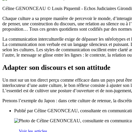
Céline GENONCEAU © Louis Piquemil - Echos Judiciaires Girondi
Chaque culture a sa propre manière de percevoir le monde, d’interagi
de penser, une construction du discours, une relation au silence ou à l
proposition… Tous ces gestes quotidiens sont codifiés par des normes imp
La communication interculturelle exige de dépasser les stéréotypes et les
La communication non verbale est un langage silencieux et puissant. Le 
selon les cultures. Les styles de communication oscillent entre clarté as
l’autre, le message se glisse entre les lignes : le contexte, la relatio
Adapter son discours et son attitude
Un mot sur un ton direct perçu comme efficace dans un pays peut être ju
interlocuteur d’une autre culture, le bon réflexe consiste à ajuster son 
L’essentiel est de cultiver une posture d’ouverture et de non-jugement,
Prenons l’exemple du Japon : dans cette culture de retenue, la discrét
Publié par
Céline GENONCEAU, consultante en communication e
Voir les articles