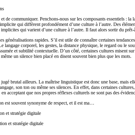
ns
r et de communiquer. Penchons-nous sur les composants essentiels : la l
’implicite qui diffèrent profondément d’une culture à l’autre. Des éléme
licites qui varient d’une culture à l’autre. Il faut alors sortir du prêt-
 généralisations rapides. S’il est utile de connaître certaines tendances 
langage corporel, les gestes, la distance physique, le regard ou le sour
sumée et subtilité contextuelle. D’un côté, certaines cultures misent sur 
n ou même un silence bien placé en disent souvent bien plus que les mots.
gé brutal ailleurs. La maîtrise linguistique est donc une base, mais elle
langage, son ton ou même ses silences. En effet, dans certaines cultures, 
 en acceptant que nos propres réflexes culturels ne sont pas des évidenc
ion est souvent synonyme de respect, et il est ma…
t stratégie digitale