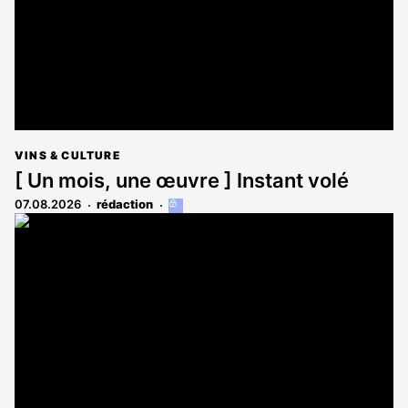
VINS & CULTURE
[ Un mois, une œuvre ] Instant volé
07.08.2026
rédaction
Cet
article
est
réservé
aux
abonnés