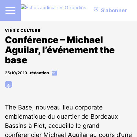
S'abonner
VINS & CULTURE
Conférence – Michael
Aguilar, l’événement the
base
25/10/2019
rédaction
Cet
article
est
réservé
aux
abonnés
The Base, nouveau lieu corporate
emblématique du quartier de Bordeaux
Bassins à Flot, accueille le grand
conférencier Michael Aguilar au cours d’une