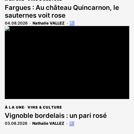
Fargues : Au château Quincarnon, le
sauternes voit rose
04.08.2026
Nathalie VALLEZ
Cet
article
est
réservé
aux
abonnés
À LA UNE
VINS & CULTURE
Vignoble bordelais : un pari rosé
03.08.2026
Nathalie VALLEZ
Cet
article