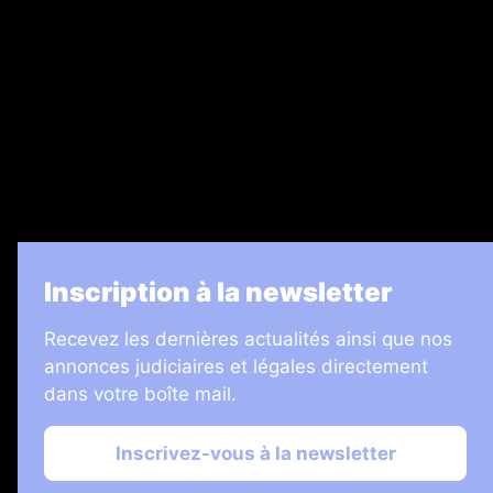
Legal Medias
7 Jours
Informateur Judiciaire
Les Annonces Landaises
La Vie Economique
Inscription à la newsletter
Recevez les dernières actualités ainsi que nos
annonces judiciaires et légales directement
dans votre boîte mail.
Inscrivez-vous à la newsletter