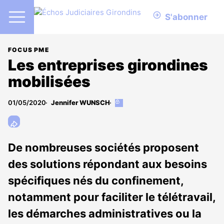
S'abonner
FOCUS PME
Les entreprises girondines
mobilisées
01/05/2020
Jennifer WUNSCH
Cet
article
est
réservé
aux
De nombreuses sociétés proposent
abonnés
des solutions répondant aux besoins
spécifiques nés du confinement,
notamment pour faciliter le télétravail,
les démarches administratives ou la