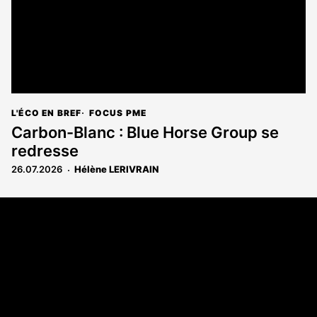
L'ÉCO EN BREF
FOCUS PME
Carbon-Blanc : Blue Horse Group se
redresse
26.07.2026
Hélène LERIVRAIN
Coordonnées
108 rue Fondaudège CS 71900
33081 Bordeaux Cedex
05 56 52 32 13