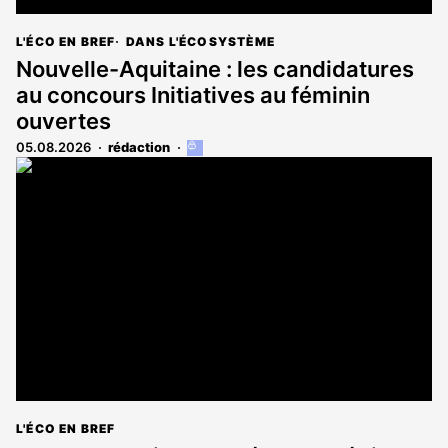
L'ÉCO EN BREF
DANS L'ÉCOSYSTÈME
Nouvelle-Aquitaine : les candidatures
au concours Initiatives au féminin
ouvertes
05.08.2026
rédaction
Cet
article
est
réservé
aux
abonnés
L'ÉCO EN BREF