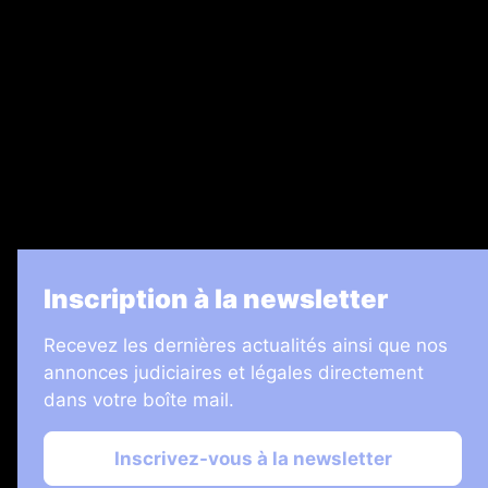
Legal Medias
7 Jours
Informateur Judiciaire
Les Annonces Landaises
La Vie Economique
Inscription à la newsletter
Recevez les dernières actualités ainsi que nos
annonces judiciaires et légales directement
dans votre boîte mail.
Inscrivez-vous à la newsletter