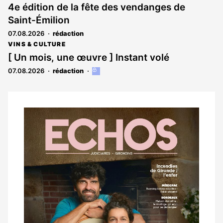
4e édition de la fête des vendanges de
Saint-Émilion
07.08.2026
rédaction
VINS & CULTURE
[ Un mois, une œuvre ] Instant volé
07.08.2026
rédaction
Cet
article
est
réservé
aux
Notre
abonnés
dernier
magazine