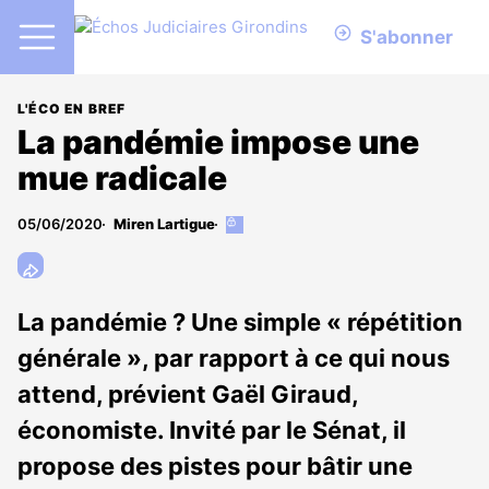
S'abonner
L'ÉCO EN BREF
La pandémie impose une
mue radicale
05/06/2020
Miren Lartigue
Cet
article
est
réservé
aux
La pandémie ? Une simple « répétition
abonnés
générale », par rapport à ce qui nous
attend, prévient Gaël Giraud,
économiste. Invité par le Sénat, il
propose des pistes pour bâtir une