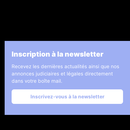
7 Jours
Informateur Judiciaire
Les Annonces Landaises
La Vie Economique
Inscription à la newsletter
Recevez les dernières actualités ainsi que nos
annonces judiciaires et légales directement
dans votre boîte mail.
Inscrivez-vous à la newsletter
2026 © Échos Judiciaires Girondins
Plan du site
Mentions légales