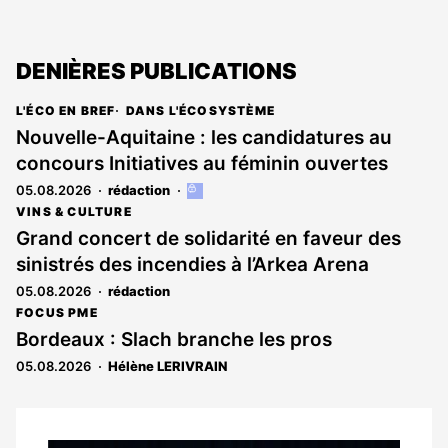
DENIÈRES PUBLICATIONS
L'ÉCO EN BREF
DANS L'ÉCOSYSTÈME
Nouvelle-Aquitaine : les candidatures au
concours Initiatives au féminin ouvertes
05.08.2026
rédaction
Cet
article
VINS & CULTURE
est
Grand concert de solidarité en faveur des
réservé
sinistrés des incendies à l’Arkea Arena
aux
abonnés
05.08.2026
rédaction
FOCUS PME
Bordeaux : Slach branche les pros
05.08.2026
Hélène LERIVRAIN