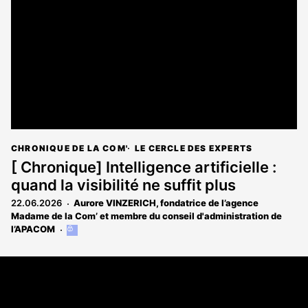
CHRONIQUE DE LA COM'
LE CERCLE DES EXPERTS
[ Chronique] Intelligence artificielle :
quand la visibilité ne suffit plus
22.06.2026
Aurore VINZERICH, fondatrice de l’agence
Madame de la Com’ et membre du conseil d'administration de
l’APACOM
Cet
article
est
Coordonnées
réservé
aux
108 rue Fondaudège CS 71900
abonnés