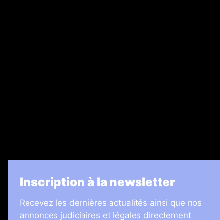
Abonnement
Nos magazines
Ventes aux enchères & opportunités
Recrutement
Legal Medias
7 Jours
Informateur Judiciaire
Les Annonces Landaises
La Vie Economique
Inscription à la newsletter
Recevez les dernières actualités ainsi que nos
annonces judiciaires et légales directement