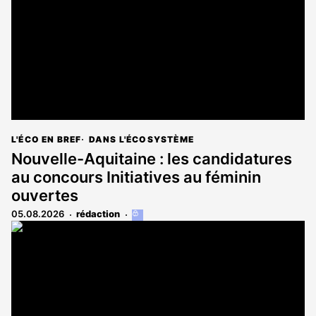
L'ÉCO EN BREF
DANS L'ÉCOSYSTÈME
Nouvelle-Aquitaine : les candidatures
au concours Initiatives au féminin
ouvertes
05.08.2026
rédaction
Cet
article
est
réservé
aux
abonnés