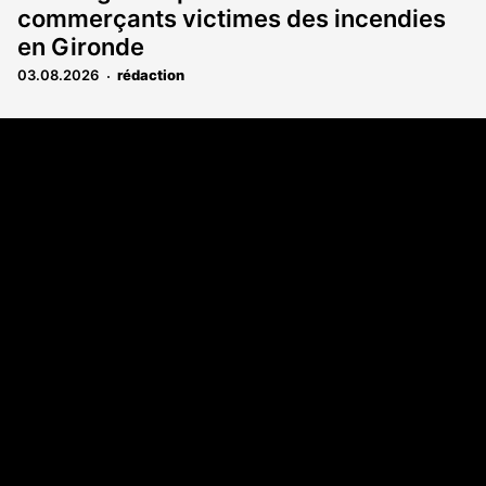
commerçants victimes des incendies
en Gironde
03.08.2026
rédaction
Coordonnées
108 rue Fondaudège CS 71900
33081 Bordeaux Cedex
05 56 52 32 13
A propos
Qui sommes-nous
Contact
Annonces légales