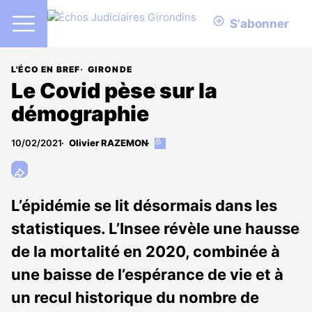
S'abonner
L'ÉCO EN BREF
GIRONDE
Le Covid pèse sur la
démographie
10/02/2021
Olivier RAZEMON
Cet
article
est
réservé
aux
L’épidémie se lit désormais dans les
abonnés
statistiques. L’Insee révèle une hausse
de la mortalité en 2020, combinée à
une baisse de l’espérance de vie et à
un recul historique du nombre de