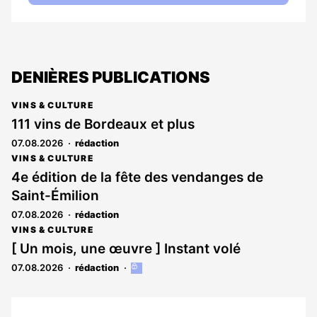
DENIÈRES PUBLICATIONS
VINS & CULTURE
111 vins de Bordeaux et plus
07.08.2026
rédaction
VINS & CULTURE
4e édition de la fête des vendanges de
Saint-Émilion
07.08.2026
rédaction
VINS & CULTURE
[ Un mois, une œuvre ] Instant volé
07.08.2026
rédaction
Cet
article
est
réservé