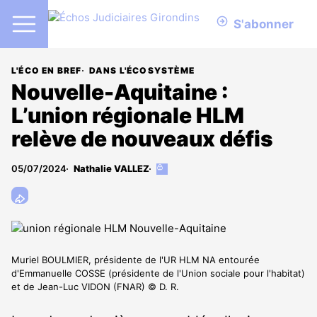
S'abonner
L'ÉCO EN BREF
DANS L'ÉCOSYSTÈME
Nouvelle-Aquitaine :
L’union régionale HLM
relève de nouveaux défis
05/07/2024
Nathalie VALLEZ
Cet
article
est
réservé
aux
abonnés
Muriel BOULMIER, présidente de l'UR HLM NA entourée
d'Emmanuelle COSSE (présidente de l'Union sociale pour l'habitat)
et de Jean-Luc VIDON (FNAR) © D. R.