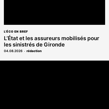
L'ÉCO EN BREF
L’État et les assureurs mobilisés pour
les sinistrés de Gironde
04.08.2026
rédaction
Coordonnées
108 rue Fondaudège CS 71900
33081 Bordeaux Cedex
05 56 52 32 13