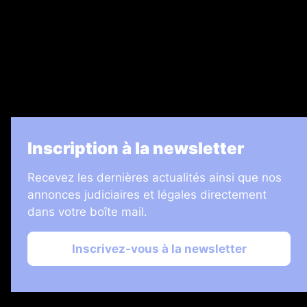
7 Jours
Informateur Judiciaire
Les Annonces Landaises
La Vie Economique
Inscription à la newsletter
Recevez les dernières actualités ainsi que nos
annonces judiciaires et légales directement
dans votre boîte mail.
Inscrivez-vous à la newsletter
2026 © Échos Judiciaires Girondins