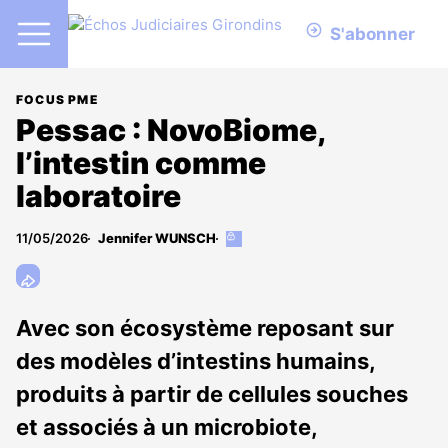
S'abonner
FOCUS PME
Pessac : NovoBiome,
l’intestin comme
laboratoire
11/05/2026
Jennifer WUNSCH
Cet
article
est
réservé
aux
Avec son écosystème reposant sur
abonnés
des modèles d’intestins humains,
produits à partir de cellules souches
et associés à un microbiote,