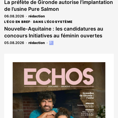
La préfète de Gironde autorise l’implantation
de l’usine Pure Salmon
06.08.2026
rédaction
L'ÉCO EN BREF
DANS L'ÉCOSYSTÈME
Nouvelle-Aquitaine : les candidatures au
concours Initiatives au féminin ouvertes
05.08.2026
rédaction
Cet
article
est
réservé
aux
Notre
abonnés
dernier
magazine