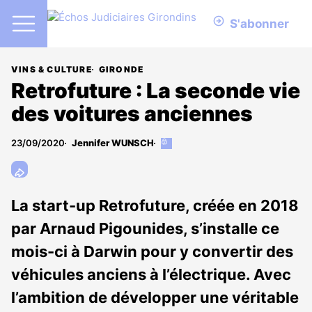
S'abonner
VINS & CULTURE
GIRONDE
Retrofuture : La seconde vie
des voitures anciennes
23/09/2020
Jennifer WUNSCH
Cet
article
est
réservé
aux
La start-up Retrofuture, créée en 2018
abonnés
par Arnaud Pigounides, s’installe ce
mois-ci à Darwin pour y convertir des
véhicules anciens à l’électrique. Avec
l’ambition de développer une véritable