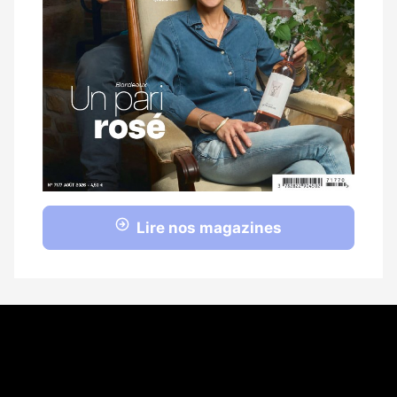
Lire nos magazines
Coordonnées
108 rue Fondaudège CS 71900
33081 Bordeaux Cedex
05 56 52 32 13