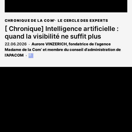
CHRONIQUE DE LA COM'
LE CERCLE DES EXPERTS
[ Chronique] Intelligence artificielle :
quand la visibilité ne suffit plus
22.06.2026
Aurore VINZERICH, fondatrice de l’agence
Madame de la Com’ et membre du conseil d'administration de
l’APACOM
Cet
article
est
Coordonnées
réservé
aux
108 rue Fondaudège CS 71900
abonnés
33081 Bordeaux Cedex
05 56 52 32 13
A propos