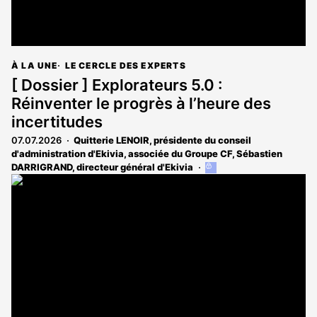
À LA UNE
LE CERCLE DES EXPERTS
[ Dossier ] Explorateurs 5.0 :
Réinventer le progrès à l’heure des
incertitudes
07.07.2026
Quitterie LENOIR, présidente du conseil
d'administration d'Ekivia, associée du Groupe CF
,
Sébastien
DARRIGRAND, directeur général d'Ekivia
Cet
article
est
réservé
aux
abonnés