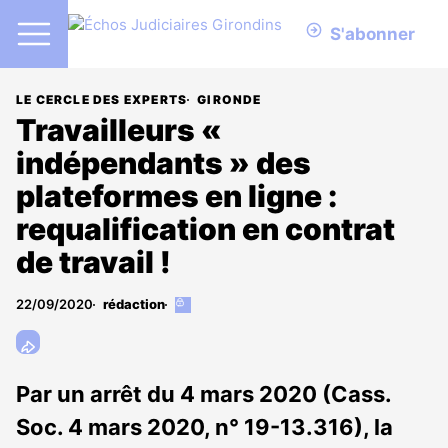
S'abonner
LE CERCLE DES EXPERTS
GIRONDE
Travailleurs «
indépendants » des
plateformes en ligne :
requalification en contrat
de travail !
22/09/2020
rédaction
Cet
article
est
réservé
aux
Par un arrêt du 4 mars 2020 (Cass.
abonnés
Soc. 4 mars 2020, n° 19-13.316), la