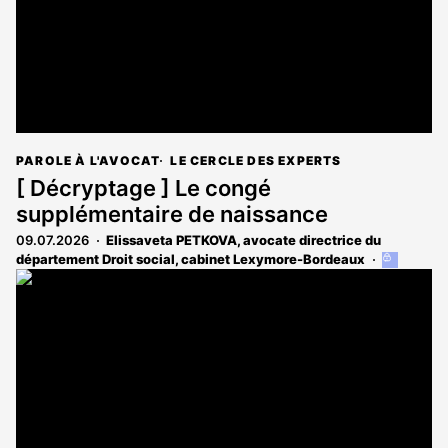
PAROLE À L'AVOCAT
LE CERCLE DES EXPERTS
[ Décryptage ] Le congé
supplémentaire de naissance
09.07.2026
Elissaveta PETKOVA, avocate directrice du
département Droit social, cabinet Lexymore-Bordeaux
Cet
article
est
réservé
aux
abonnés