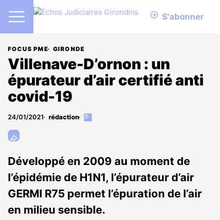
S'abonner
FOCUS PME
GIRONDE
Villenave-D’ornon : un
épurateur d’air certifié anti
covid-19
24/01/2021
rédaction
Cet
article
est
réservé
aux
Développé en 2009 au moment de
abonnés
l’épidémie de H1N1, l’épurateur d’air
GERMI R75 permet l’épuration de l’air
en milieu sensible.