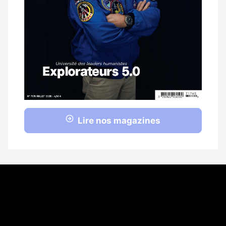
Lire nos magazines
Coordonnées
108 rue Fondaudège CS 71900
33081 Bordeaux Cedex
05 56 52 32 13