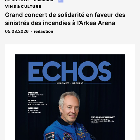
Cet
article
VINS & CULTURE
est
Grand concert de solidarité en faveur des
réservé
sinistrés des incendies à l’Arkea Arena
aux
abonnés
05.08.2026
rédaction
Notre
dernier
magazine