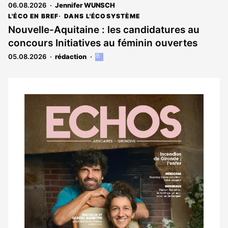
06.08.2026
Jennifer WUNSCH
L'ÉCO EN BREF
DANS L'ÉCOSYSTÈME
Nouvelle-Aquitaine : les candidatures au
concours Initiatives au féminin ouvertes
05.08.2026
rédaction
Cet
article
est
réservé
aux
Notre
abonnés
dernier
magazine