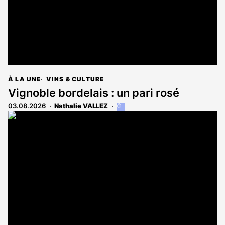
À LA UNE
VINS & CULTURE
Vignoble bordelais : un pari rosé
03.08.2026
Nathalie VALLEZ
Cet
article
est
réservé
aux
abonnés