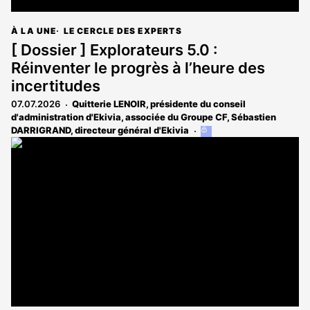
À LA UNE
LE CERCLE DES EXPERTS
[ Dossier ] Explorateurs 5.0 :
Réinventer le progrès à l’heure des
incertitudes
07.07.2026
Quitterie LENOIR, présidente du conseil
d'administration d'Ekivia, associée du Groupe CF
,
Sébastien
DARRIGRAND, directeur général d'Ekivia
Cet
article
est
réservé
aux
abonnés