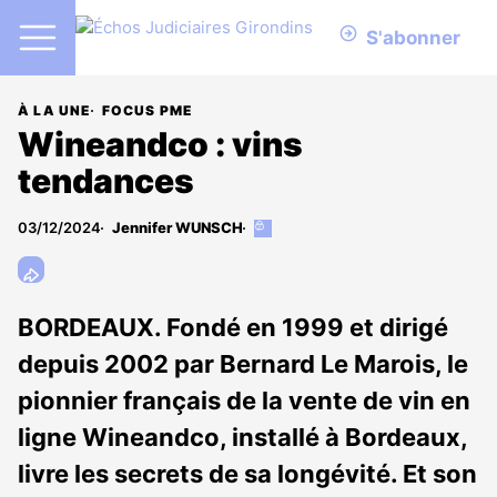
S'abonner
À LA UNE
FOCUS PME
Wineandco : vins
tendances
03/12/2024
Jennifer WUNSCH
Cet
article
est
réservé
aux
BORDEAUX. Fondé en 1999 et dirigé
abonnés
depuis 2002 par Bernard Le Marois, le
pionnier français de la vente de vin en
ligne Wineandco, installé à Bordeaux,
livre les secrets de sa longévité. Et son