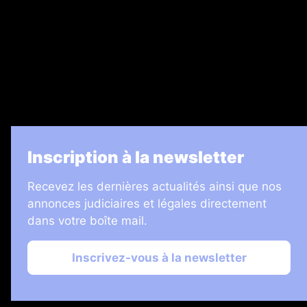
Legal Medias
7 Jours
Informateur Judiciaire
Les Annonces Landaises
La Vie Economique
Inscription à la newsletter
Recevez les dernières actualités ainsi que nos
annonces judiciaires et légales directement
dans votre boîte mail.
Inscrivez-vous à la newsletter