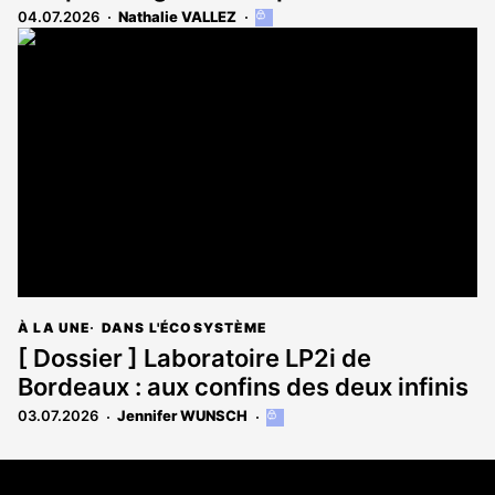
04.07.2026
Nathalie VALLEZ
Cet
article
est
réservé
aux
abonnés
À LA UNE
DANS L'ÉCOSYSTÈME
[ Dossier ] Laboratoire LP2i de
Bordeaux : aux confins des deux infinis
03.07.2026
Jennifer WUNSCH
Cet
article
est
Coordonnées
réservé