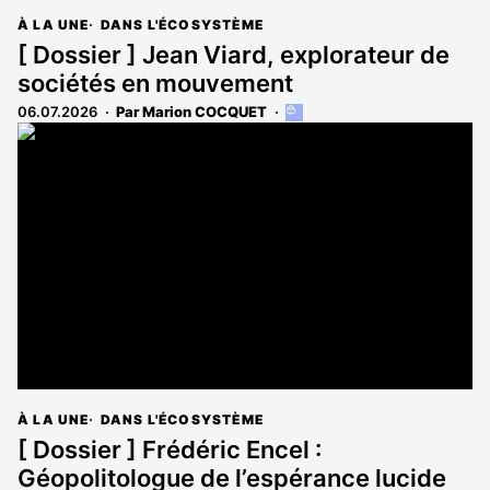
À LA UNE
DANS L'ÉCOSYSTÈME
[ Dossier ] Jean Viard, explorateur de
sociétés en mouvement
06.07.2026
Par Marion COCQUET
Cet
article
est
réservé
aux
abonnés
À LA UNE
DANS L'ÉCOSYSTÈME
[ Dossier ] Frédéric Encel :
Géopolitologue de l’espérance lucide