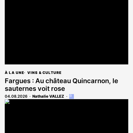
À LA UNE
VINS & CULTURE
Fargues : Au château Quincarnon, le
sauternes voit rose
04.08.2026
Nathalie VALLEZ
Cet
article
est
réservé
aux
abonnés