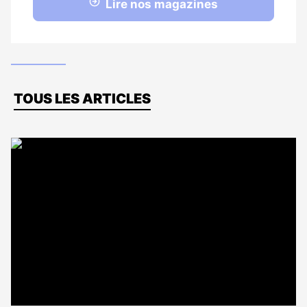
Lire nos magazines
Dernières
TOUS LES ARTICLES
actus