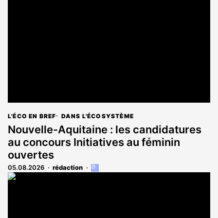
L'ÉCO EN BREF
DANS L'ÉCOSYSTÈME
Nouvelle-Aquitaine : les candidatures
au concours Initiatives au féminin
ouvertes
05.08.2026
rédaction
Cet
article
est
réservé
aux
abonnés