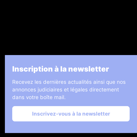
Legal Medias
7 Jours
Informateur Judiciaire
Les Annonces Landaises
La Vie Economique
Inscription à la newsletter
Recevez les dernières actualités ainsi que nos
annonces judiciaires et légales directement
dans votre boîte mail.
Inscrivez-vous à la newsletter
2026 © Échos Judiciaires Girondins