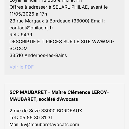
Loyer annuel : 13.608 € HC et HT
Offres à adresser à SELARL PHILAE, avant le
11/05/2026 à 17h
23 rue Margaux à Bordeaux (33000) Email :
contact@philaemj.fr
Réf : 9439
DESCRIPTIF E T PIÈCES SUR LE SITE WWW.MJ-
SO.COM
33510 Andernos-les-Bains
Voir le PDF
SCP MAUBARET - Maître Clémence LEROY-
MAUBARET, société d'Avocats
2 rue de Sèze 33000 BORDEAUX
Tel.: 05 56 30 31 31
Mail: kv@maubaretavocats.com