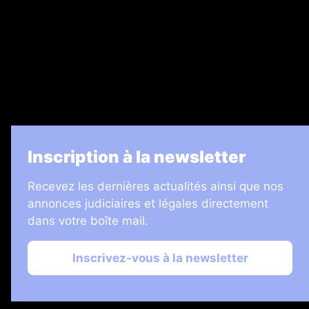
Legal Medias
7 Jours
Informateur Judiciaire
Les Annonces Landaises
La Vie Economique
Inscription à la newsletter
Recevez les dernières actualités ainsi que nos
annonces judiciaires et légales directement
dans votre boîte mail.
Inscrivez-vous à la newsletter
2026 © Échos Judiciaires Girondins