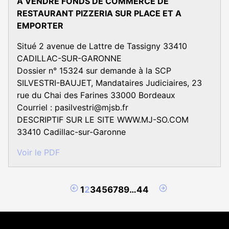
À VENDRE FONDS DE COMMERCE DE
RESTAURANT PIZZERIA SUR PLACE ET A
EMPORTER
Situé 2 avenue de Lattre de Tassigny 33410
CADILLAC-SUR-GARONNE
Dossier n° 15324 sur demande à la SCP
SILVESTRI-BAUJET, Mandataires Judiciaires, 23
rue du Chai des Farines 33000 Bordeaux
Courriel : pasilvestri@mjsb.fr
DESCRIPTIF SUR LE SITE WWW.MJ-SO.COM
33410 Cadillac-sur-Garonne
Voir le PDF
Page
Page
1
2
3
4
5
6
7
8
9
…
44
précédente
suivante
Coordonnées